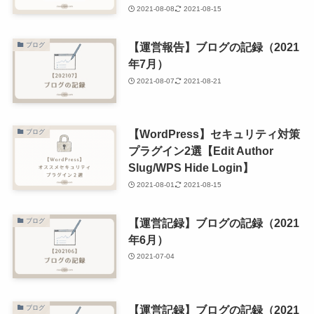
2021-08-08
2021-08-15
【運営報告】ブログの記録（2021
ブログ
年7月）
2021-08-07
2021-08-21
【WordPress】セキュリティ対策
ブログ
プラグイン2選【Edit Author
Slug/WPS Hide Login】
2021-08-01
2021-08-15
【運営記録】ブログの記録（2021
ブログ
年6月）
2021-07-04
【運営記録】ブログの記録（2021
ブログ