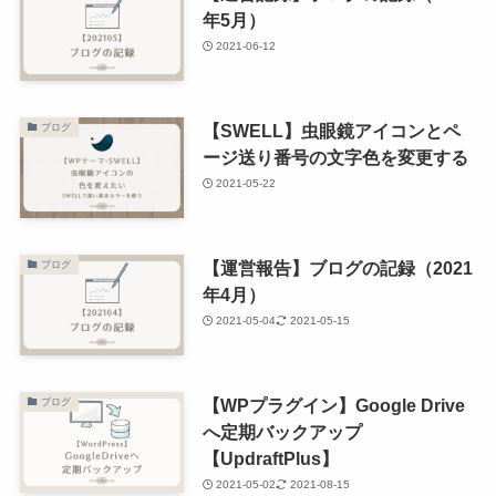
年5月）
2021-06-12
【SWELL】虫眼鏡アイコンとペ
ブログ
ージ送り番号の文字色を変更する
2021-05-22
【運営報告】ブログの記録（2021
ブログ
年4月）
2021-05-04
2021-05-15
【WPプラグイン】Google Drive
ブログ
へ定期バックアップ
【UpdraftPlus】
2021-05-02
2021-08-15