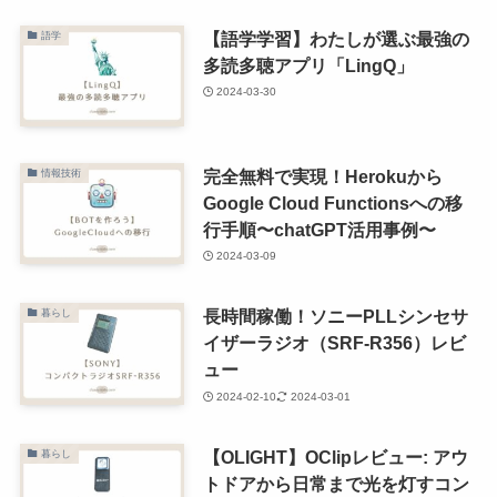
【語学学習】わたしが選ぶ最強の
語学
多読多聴アプリ「LingQ」
2024-03-30
完全無料で実現！Herokuから
情報技術
Google Cloud Functionsへの移
行手順〜chatGPT活用事例〜
2024-03-09
長時間稼働！ソニーPLLシンセサ
暮らし
イザーラジオ（SRF-R356）レビ
ュー
2024-02-10
2024-03-01
【OLIGHT】OClipレビュー: アウ
暮らし
トドアから日常まで光を灯すコン