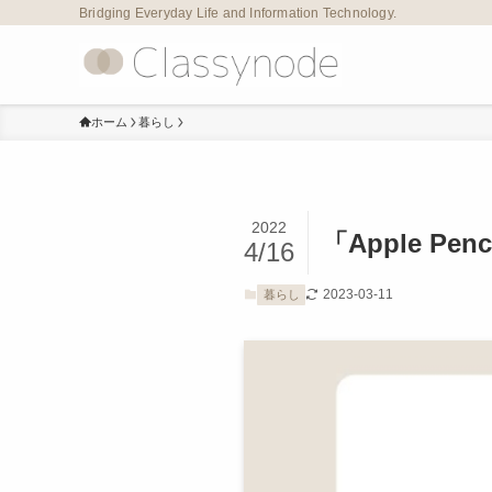
Bridging Everyday Life and Information Technology.
ホーム
暮らし
2022
「Apple P
4/16
2023-03-11
暮らし