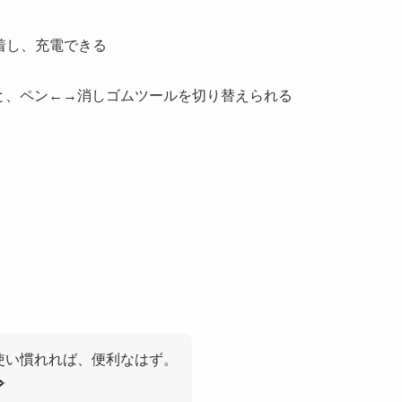
吸着し、充電できる
と、ペン←→消しゴムツールを切り替えられる
使い慣れれば、便利なはず。
️