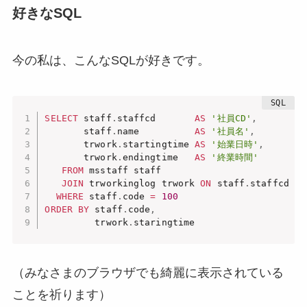
好きなSQL
今の私は、こんなSQLが好きです。
SELECT
 staff
.
staffcd       
AS
'社員CD'
,
       staff
.
name          
AS
'社員名'
,
       trwork
.
startingtime 
AS
'始業日時'
,
       trwork
.
endingtime   
AS
'終業時間'
FROM
 msstaff staff

JOIN
 trworkinglog trwork 
ON
 staff
.
staffcd 
=
 
WHERE
 staff
.
code 
=
100
ORDER
BY
 staff
.
code
,
         trwork
.
staringtime
（みなさまのブラウザでも綺麗に表示されている
ことを祈ります）